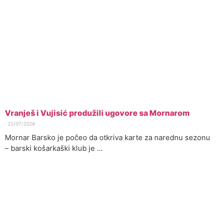
Vranješ i Vujisić produžili ugovore sa Mornarom
⋅
22/07/2026
Mornar Barsko je počeo da otkriva karte za narednu sezonu
– barski košarkaški klub je …