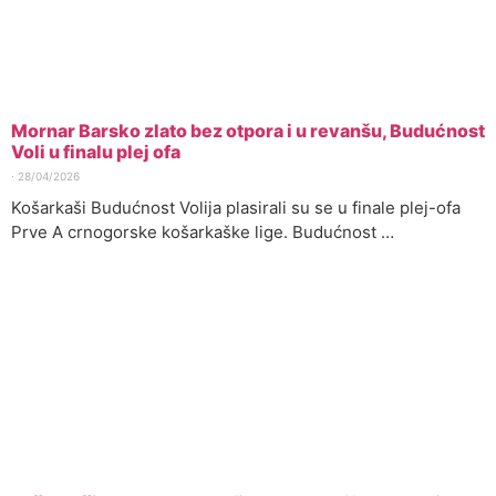
Mornar Barsko zlato bez otpora i u revanšu, Budućnost
Voli u finalu plej ofa
⋅
28/04/2026
Košarkaši Budućnost Volija plasirali su se u finale plej-ofa
Prve A crnogorske košarkaške lige. Budućnost …