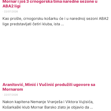
Mornar i još 3 crnogorska tima naredne sezone u
ABA2 ligi
⋅
22/07/2026
Kao prošle, crnogorsku košarku će i u narednoj sezoni ABA2
lige predstavljati četiri kluba, ista …
Aranitović, Minić i Vučinić produžili ugovore sa
Mornarom
⋅
22/07/2026
Nakon kapitena Nemanje Vranješa i Viktora Vujisića,
Košarkaški klub Mornar Barsko zlato je objavio da …