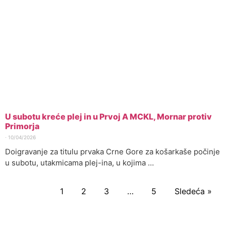
U subotu kreće plej in u Prvoj A MCKL, Mornar protiv
Primorja
⋅
10/04/2026
Doigravanje za titulu prvaka Crne Gore za košarkaše počinje
u subotu, utakmicama plej-ina, u kojima …
1
2
3
…
5
Sledeća »