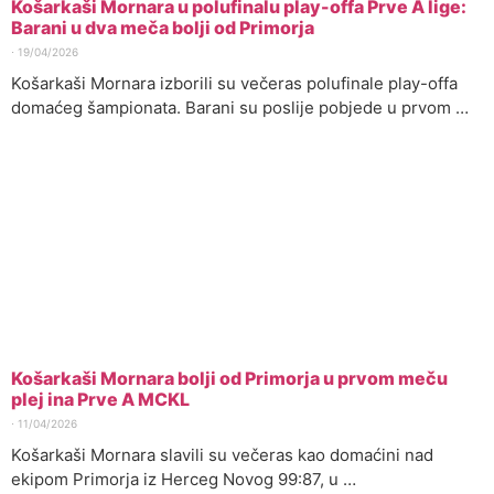
Košarkaši Mornara u polufinalu play-offa Prve A lige:
Barani u dva meča bolji od Primorja
⋅
19/04/2026
Košarkaši Mornara izborili su večeras polufinale play-offa
domaćeg šampionata. Barani su poslije pobjede u prvom …
Košarkaši Mornara bolji od Primorja u prvom meču
plej ina Prve A MCKL
⋅
11/04/2026
Košarkaši Mornara slavili su večeras kao domaćini nad
ekipom Primorja iz Herceg Novog 99:87, u …