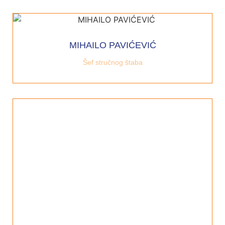
MIHAILO PAVIĆEVIĆ
Šef stručnog štaba