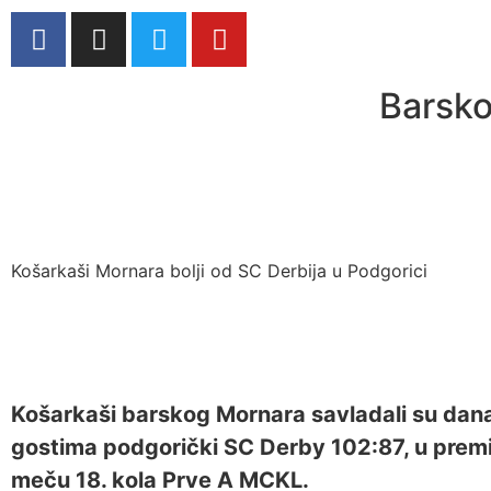
Barsko
Košarkaši Mornara bolji od SC Derbija u Podgorici
Košarkaši barskog Mornara savladali su dan
gostima podgorički SC Derby 102:87, u prem
meču 18. kola Prve A MCKL.