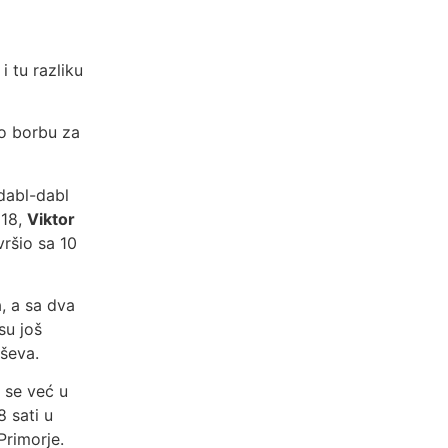
 tu razliku
io borbu za
dabl-dabl
 18,
Viktor
ršio sa 10
, a sa dva
su još
ševa.
 se već u
8 sati u
Primorje.