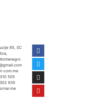
ucije 85, SC
ica,
Montenegro
@gmail.com
t-com.me
310 505
302 935
rnar.me