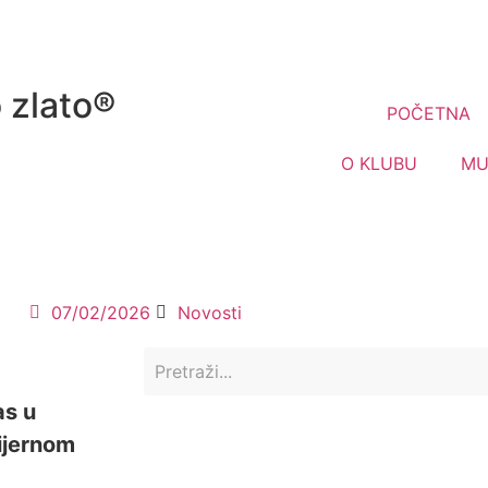
 zlato®
POČETNA
O KLUBU
MU
07/02/2026
Novosti
as u
ijernom