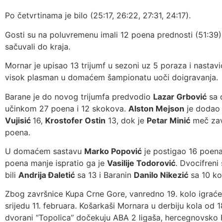
Po četvrtinama je bilo (25:17, 26:22, 27:31, 24:17).
Gosti su na poluvremenu imali 12 poena prednosti (51:39) i
sačuvali do kraja.
Mornar je upisao 13 trijumf u sezoni uz 5 poraza i nastav
visok plasman u domaćem šampionatu uoči doigravanja.
Barane je do novog trijumfa predvodio
Lazar Grbović
sa 
učinkom 27 poena i 12 skokova.
Alston Mejson
je dodao
Vujisić
16,
Krostofer Ostin
13, dok je
Petar Minić
meč zav
poena.
U domaćem sastavu
Marko Popović
je postigao 16 poena
poena manje ispratio ga je
Vasilije Todorović
. Dvocifreni 
bili
Andrija Đaletić
sa 13 i Baranin
Danilo Nikezić
sa 10 ko
Zbog završnice Kupa Crne Gore, vanredno 19. kolo igraće
srijedu 11. februara. Košarkaši Mornara u derbiju kola od 1
dvorani “Topolica” dočekuju ABA 2 ligaša, hercegnovsko 