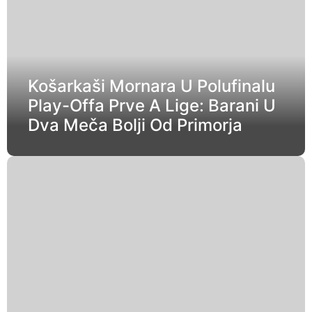
Košarkaši Mornara U Polufinalu
Play-Offa Prve A Lige: Barani U
Dva Meča Bolji Od Primorja