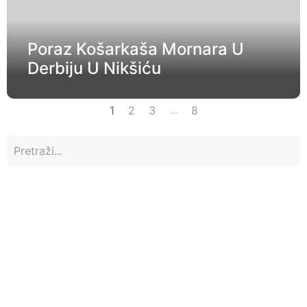
Poraz Košarkaša Mornara U
Derbiju U Nikšiću
...
1
2
3
8