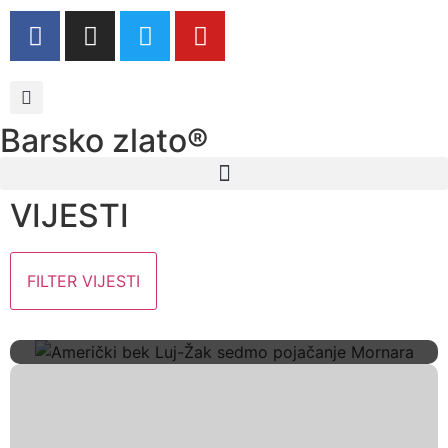
Barsko zlato®
VIJESTI
FILTER VIJESTI
Američki Bek Luj-Žak Sedmo
Pojačanje Mornara