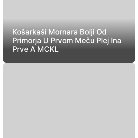
Košarkaši Mornara Bolji Od
Primorja U Prvom Meču Plej Ina
Prve A MCKL