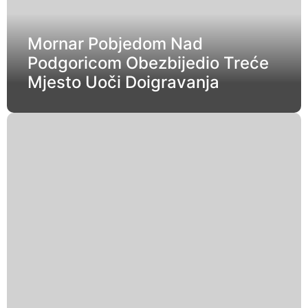
Mornar Pobjedom Nad
Podgoricom Obezbijedio Treće
Mjesto Uoči Doigravanja