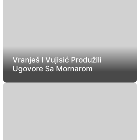
Vranješ I Vujisić Produžili
Ugovore Sa Mornarom