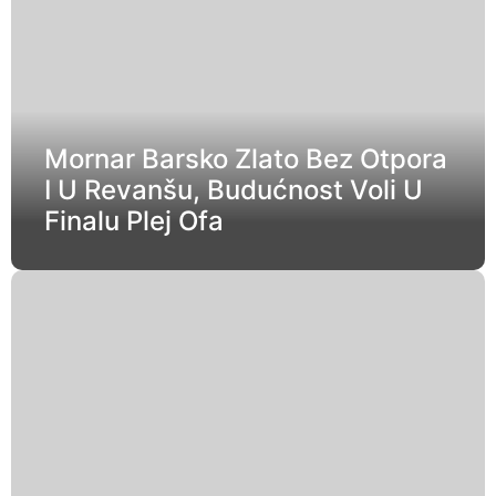
Mornar Barsko Zlato Bez Otpora
I U Revanšu, Budućnost Voli U
Finalu Plej Ofa