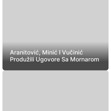
Aranitović, Minić I Vučinić
Produžili Ugovore Sa Mornarom